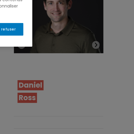
onnaliser
 refuser
Daniel
Nicola
Ross
Kenny