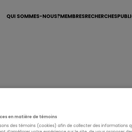
QUI SOMMES-NOUS?
MEMBRES
RECHERCHES
PUBL
ces en matière de témoins
isons des témoins (cookies) afin de collecter des informations q
nt d’améliorer votre expérience sur le site, de vous proposer d