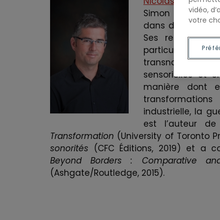
Nicolas Kenny
est
vidéo, d’
Simon Fraser, où
votre cho
dans des program
Ses recherches p
Préfé
particulier de 
transnationale e
sensorielles et 
manière dont el
transformation
industrielle, la g
est l’auteur d
Transformation
(University of Toronto P
Edward
Kathle
sonorités
(CFC Éditions, 2019) et a c
Dunsworth
Duroch
Beyond Borders : Comparative and
(Ashgate/Routledge, 2015).