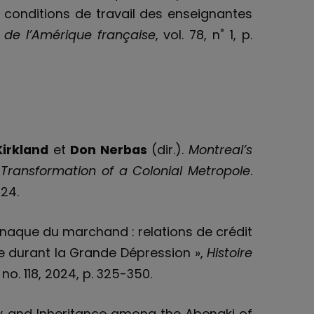
s conditions de travail des enseignantes
e de l’Amérique française
, vol. 78, n˚ 1, p.
Kirkland
et
Don Nerbas
(dir.).
Montreal’s
Transformation of a Colonial Metropole
.
024.
’arnaque du marchand : relations de crédit
 durant la Grande Dépression »,
Histoire
, no. 118, 2024, p. 325-350.
ty and Inheritance among the Abenaki of