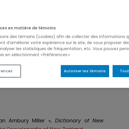
u Groupe d’histoire de Montréal s’est
bibliographie recense les travaux
erche du Groupe d’histoire Montréal.
ces en matière de témoins
isons des témoins (cookies) afin de collecter des informations q
nt d’améliorer votre expérience sur le site, de vous proposer d
analyser les statistiques de fréquentation, etc. Vous pouvez pers
ix en sélectionnant « Préférences ».
boulevard Saint-Laurent, une voie de
rences
Autoriser les témoins
Tout
ans Claude Bellavance and Marc St-Hilaire
s
David
es Presses de l’Université Laval.
Meren
 Ian Ambury Miller »,
Dictionary of New