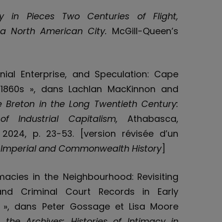
y in Pieces Two Centuries of Flight,
n a North American City.
McGill-Queen’s
onial Enterprise, and Speculation: Cape
1860s », dans Lachlan MacKinnon and
 Breton in the Long Twentieth Century:
f Industrial Capitalism,
Athabasca,
 2024, p. 23-53. [version révisée d’un
f Imperial and Commonwealth History
]
timacies in the Neighbourhood: Revisiting
nd Criminal Court Records in Early
l », dans Peter Gossage et Lisa Moore
 the Archives: Histories of Intimacy in