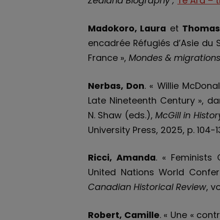
Zealand Biography ;
Te Ara – 
Madokoro, Laura
et
Thomas
encadrée Réfugiés d’Asie du 
France »,
Mondes & migration
Nerbas, Don
. « Willie McDona
Late Nineteenth Century », da
N. Shaw (eds.),
McGill in Histor
University Press, 2025, p. 104-13
Ricci, Amanda
. « Feminists 
United Nations World Confe
Canadian Historical Review
, v
Robert, Camille
. « Une « cont