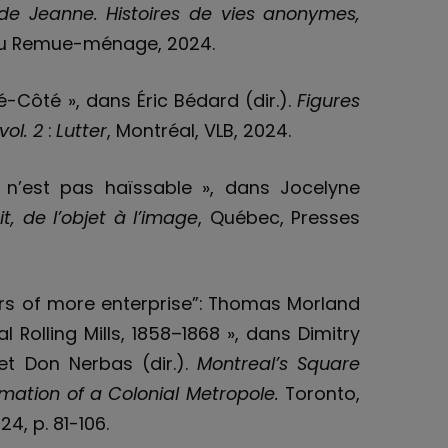
s de Jeanne. Histoires de vies anonymes,
s du Remue-ménage, 2024.
cé-Côté », dans Éric Bédard (dir.).
Figures
vol. 2
:
Lutter
, Montréal, VLB, 2024.
i n’est pas haïssable », dans Jocelyne
rit, de l’objet à l’image
, Québec, Presses
ers of more enterprise”: Thomas Morland
 Rolling Mills, 1858–1868 », dans Dimitry
 et Don Nerbas (dir.).
Montreal’s Square
mation of a Colonial Metropole
.
Toronto,
4, p. 81-106.