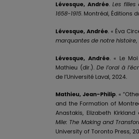
Lévesque, Andrée
.
Les fille
1658-1915
. Montréal, Édition
Lévesque, Andrée
. « Éva Cir
marquantes de notre histoire
,
Lévesque, Andrée
. « Le Mo
Mathieu (dir.).
De l’oral à l’éc
de l’Université Laval, 2024.
Mathieu, Jean-Philip
. « “Oth
and the Formation of Montreal
Anastakis, Elizabeth Kirkland
Mile: The Making and Transfor
University of Toronto Press, 202