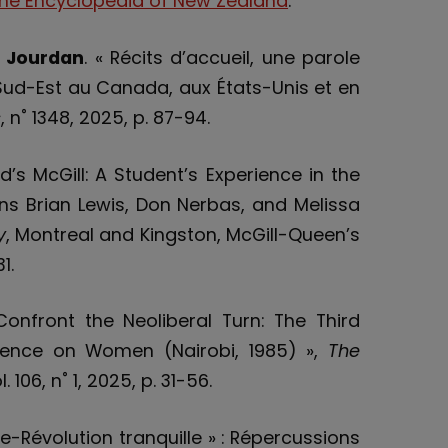
the Encyclopedia of New Zealand
.
 Jourdan
. « Récits d’accueil, une parole
Sud-Est au Canada, aux États-Unis et en
s
, n˚ 1348, 2025, p. 87-94.
ld’s McGill: A Student’s Experience in the
ns Brian Lewis, Don Nerbas, and Melissa
y
, Montreal and Kingston, McGill-Queen’s
1.
Confront the Neoliberal Turn: The Third
rence on Women (Nairobi, 1985) »,
The
ol. 106, n˚ 1, 2025, p. 31-56.
re-Révolution tranquille » : Répercussions