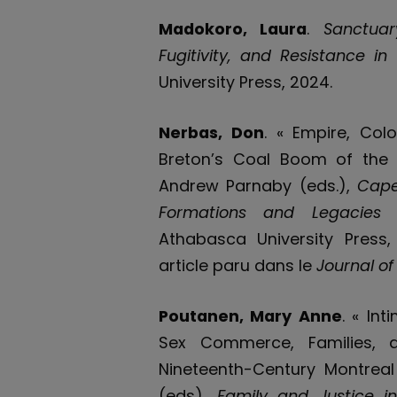
Madokoro, Laura
.
Sanctuar
Fugitivity, and Resistance i
University Press, 2024.
Nerbas, Don
. « Empire, Col
Breton’s Coal Boom of the 
Andrew Parnaby (eds.),
Cape
Formations and Legacies o
Athabasca University Press,
article paru dans le
Journal o
Poutanen, Mary Anne
. « In
Sex Commerce, Families, a
Nineteenth-Century Montrea
(eds),
Family and Justice in