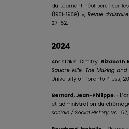
du tournant néolibéral sur le
(1981-1989) »,
Revue d’histoir
27-52.
2024
Anastakis, Dimitry,
Elizabeth 
Square Mile. The Making and 
University of Toronto Press, 2
Bernard, Jean-Philippe
. « L
et administration du chômage
sociale / Social History
, vol. 57
Bouchard, Isabelle
. « Proper