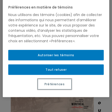
É
Préférences en matière de témoins
c
Nous utilisons des témoins (cookies) afin de collecter
ri
des informations qui nous permettent d’améliorer
votre expérience sur le site, de vous proposer des
r
contenus vidéo, d’analyser les statistiques de
e
fréquentation, etc. Vous pouvez personnaliser votre
choix en sélectionnant « Préférences ».
l
a
Autoriser les témoins
v
il
Tout refuser
l
e
Préférences
:
P
o
u